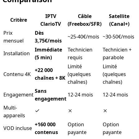
IPTV
Câble
Satellite
Critère
ClarioTV
(Freebox/SFR)
(Canal+)
Prix
Dès
~25-40€/mois
~30-50€/mois
mensuel
3,75€/mois
Immédiate
Technicien
Technicien +
Installation
(5 min)
requis
parabole
Limité
Limité
+22 000
Contenu 4K
(quelques
(quelques
chaînes + 8K
chaînes)
chaînes)
Sans
Engagement
12-24 mois
12-24 mois
engagement
Multi-
appareils
+160 000
Option
Option
VOD incluse
contenus
payante
payante