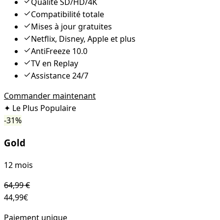
Qualité SD/HD/4K
Compatibilité totale
Mises à jour gratuites
Netflix, Disney, Apple et plus
AntiFreeze 10.0
TV en Replay
Assistance 24/7
Commander maintenant
✦
Le Plus Populaire
-
31
%
Gold
12 mois
64,99
€
44,99
€
Paiement unique