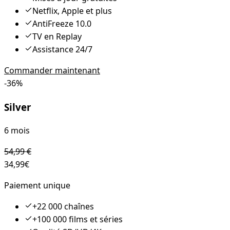
Netflix, Apple et plus
AntiFreeze 10.0
TV en Replay
Assistance 24/7
Commander maintenant
-
36
%
Silver
6 mois
54,99
€
34,99
€
Paiement unique
+22 000 chaînes
+100 000 films et séries