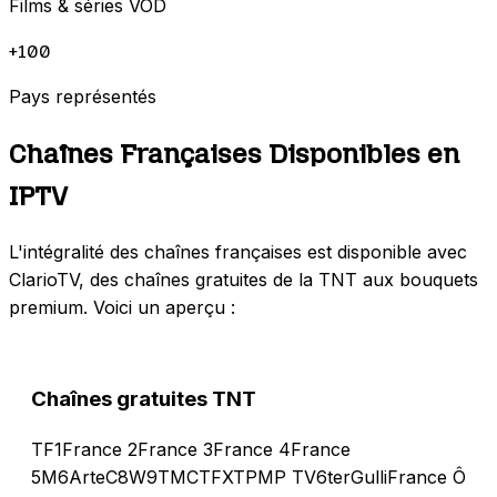
Films & séries VOD
+100
Pays représentés
Chaînes Françaises Disponibles en
IPTV
L'intégralité des chaînes françaises est disponible avec
ClarioTV, des chaînes gratuites de la TNT aux bouquets
premium. Voici un aperçu :
Chaînes gratuites TNT
TF1
France 2
France 3
France 4
France
5
M6
Arte
C8
W9
TMC
TFX
TPMP TV
6ter
Gulli
France Ô