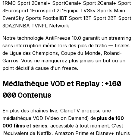
1
RMC Sport 2
Canal+ Sport
Canal+ Sport 2
Canal+ Sport
3
Eurosport 1
Eurosport 2
L'Équipe TV
Sky Sports Main
Event
Sky Sports Football
BT Sport 1
BT Sport 2
BT Sport
3
DAZN
NBA TV
NFL Network
Notre technologie AntiFreeze 10.0 garantit un streaming
sans interruption même lors des pics de trafic — finales
de Ligue des Champions, Coupe du Monde, Roland-
Garros. Vous ne manquerez plus jamais un but ou un
point décisif à cause d'un freeze.
Médiathèque VOD et Replay : +160
000 Contenus
En plus des chaînes live, ClarioTV propose une
médiathèque VOD (Video on Demand) de
plus de 160
000 films et séries
, accessible à tout moment. C'est
l'équivalent de Netflix, Amazon Prime et Disney+ réunis