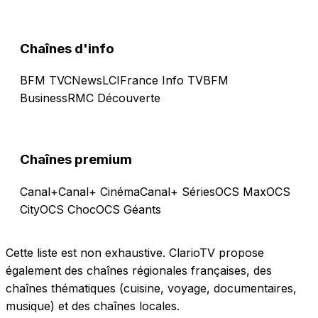
Chaînes d'info
BFM TV
CNews
LCI
France Info TV
BFM
Business
RMC Découverte
Chaînes premium
Canal+
Canal+ Cinéma
Canal+ Séries
OCS Max
OCS
City
OCS Choc
OCS Géants
Cette liste est non exhaustive. ClarioTV propose
également des chaînes régionales françaises, des
chaînes thématiques (cuisine, voyage, documentaires,
musique) et des chaînes locales.