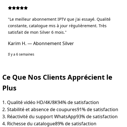
"
Le meilleur abonnement IPTV que j'ai essayé. Qualité
constante, catalogue mis à jour régulièrement. Très
satisfait de mon Silver 6 mois.
"
Karim H.
— Abonnement
Silver
Il y a 6 semaines
Ce Que Nos Clients Apprécient le
Plus
1
.
Qualité vidéo HD/4K/8K
94
% de satisfaction
2
.
Stabilité et absence de coupures
91
% de satisfaction
3
.
Réactivité du support WhatsApp
93
% de satisfaction
4
.
Richesse du catalogue
89
% de satisfaction